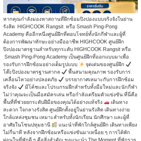
หากคุณกำลังมองหาสถานที่ฝึกซ้อมปิงปองแบบจริงจังในย่าน
รังสิต HIGHCOOK Rangsit หรือ Smash Ping-Pong
Academy คืออีกหนึ่งศูนย์ฝึกที่ตอบโจทย์ทั้งนักกีฬาและผู้ที่
ต้องการพัฒนาทักษะอย่างมืออาชีพ HIGHCOOK ศูนย์ฝึก
ปิงปองมาตรฐานสำหรับทุกระดับ HIGHCOOK Rangsit หรือ
Smash Ping-Pong Academy เป็นศูนย์ฝึกที่ออกแบบมาเพื่อ
รองรับการฝึกซ้อมอย่างเต็มรูปแบบ
จุดเด่นของศูนย์ฝึก
โต๊ะปิงปองมาตรฐานสากล
พื้นสนามคุณภาพ รองรับการ
เคลื่อนไหวอย่างปลอดภัย
บรรยากาศเหมาะกับการฝึกซ้อม
จริงจัง
มีโค้ชและโปรแกรมฝึกสำหรับทั้งมือใหม่และนักกีฬา
ไม่ว่าคุณจะเป็นมือสมัครเล่น หรือกำลังเตรียมตัวแข่งขัน ที่นี่คือ
พื้นที่ที่ช่วยยกระดับฝีมือของคุณได้อย่างแท้จริง
เดินทาง
สะดวก ใจกลางรังสิต ศูนย์ฝึกตั้งอยู่ในย่านรังสิต เดินทางง่าย
ใกล้แหล่งชุมชน เหมาะสำหรับทั้งนักเรียน นักศึกษา และผู้ที่
อาศัยในโซนปทุมธานี
แนะนำที่พักใกล้ศูนย์ฝึก เดินทางเพียง
ไม่กี่นาที หลังจากฝึกซ้อมหรือแข่งขันมาเหนื่อย ๆ การได้พัก
ผ่อนในที่พักดี ๆ คือสิ่งสำคัญ ขอแนะนำ The Moment ที่พักราย