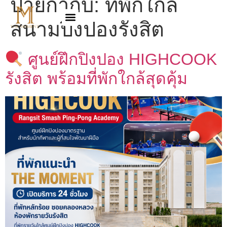
ป้ายกำกับ:
ที่พักใกล้
สนามปิงปองรังสิต
ศูนย์ฝึกปิงปอง HIGHCOOK
รังสิต พร้อมที่พักใกล้สุดคุ้ม