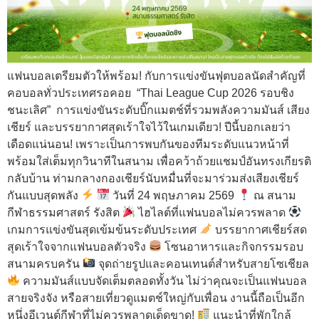
แฟนบอลเตรียมตัวให้พร้อม! กับการแข่งขันฟุตบอลนัดสำคัญที่
คอบอลทั่วประเทศรอคอย “Thai League Cup 2026 รอบชิง
ชนะเลิศ” การแข่งขันระดับบิ๊กแมตช์ที่รวมพลังความมันส์ เสียง
เชียร์ และบรรยากาศสุดเร้าใจไว้ในเกมเดียว! ปีนี้บอกเลยว่า
เดือดแน่นอน! เพราะเป็นการพบกันของทีมระดับแนวหน้าที่
พร้อมใส่เต็มทุกวินาทีในสนาม เพื่อคว้าถ้วยแชมป์อันทรงเกียรติ
กลับบ้าน ท่ามกลางกองเชียร์นับหมื่นที่จะมาร่วมส่งเสียงเชียร์
กันแบบสุดพลัง
วันที่ 24 พฤษภาคม 2569
ณ สนาม
กีฬาธรรมศาสตร์ รังสิต
ไฮไลต์ที่แฟนบอลไม่ควรพลาด
เกมการแข่งขันสุดเข้มข้นระดับประเทศ
บรรยากาศเชียร์สด
สุดเร้าใจจากแฟนบอลตัวจริง
โซนอาหารและกิจกรรมรอบ
สนามครบครัน
จุดถ่ายรูปและคอนเทนต์สำหรับสายโซเชียล
ความมันส์แบบจัดเต็มตลอดทั้งวัน ไม่ว่าคุณจะเป็นแฟนบอล
สายจริงจัง หรือสายเที่ยวดูแมตช์ใหญ่กับเพื่อน งานนี้ถือเป็นอีก
หนึ่งอีเวนต์กีฬาที่ไม่ควรพลาดเด็ดขาด!
แนะนำที่พักใกล้