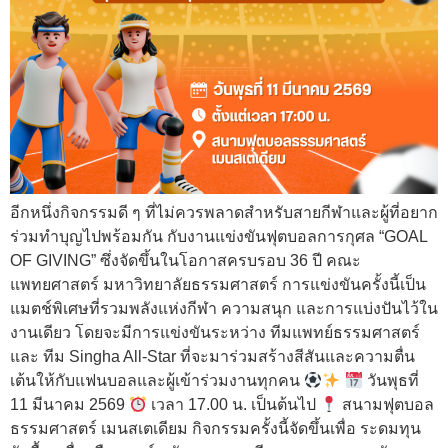
อีกหนึ่งกิจกรรมดี ๆ ที่ไม่ควรพลาดสำหรับสายกีฬาและผู้ที่อยาก
ร่วมทำบุญไปพร้อมกัน กับงานแข่งขันฟุตบอลการกุศล “GOAL
OF GIVING” ซึ่งจัดขึ้นในโอกาสครบรอบ 36 ปี คณะ
แพทยศาสตร์ มหาวิทยาลัยธรรมศาสตร์ การแข่งขันครั้งนี้เป็น
แมตช์พิเศษที่รวมพลังแห่งกีฬา ความสนุก และการแบ่งปันไว้ใน
งานเดียว โดยจะมีการแข่งขันระหว่าง ทีมแพทย์ธรรมศาสตร์
และ ทีม Singha All-Star ที่จะมาร่วมสร้างสีสันและความตื่น
เต้นให้กับแฟนบอลและผู้เข้าร่วมงานทุกคน
วันพุธที่
11 มีนาคม 2569
เวลา 17.00 น. เป็นต้นไป
สนามฟุตบอล
ธรรมศาสตร์ เมนสเตเดียม กิจกรรมครั้งนี้จัดขึ้นเพื่อ ระดมทุน