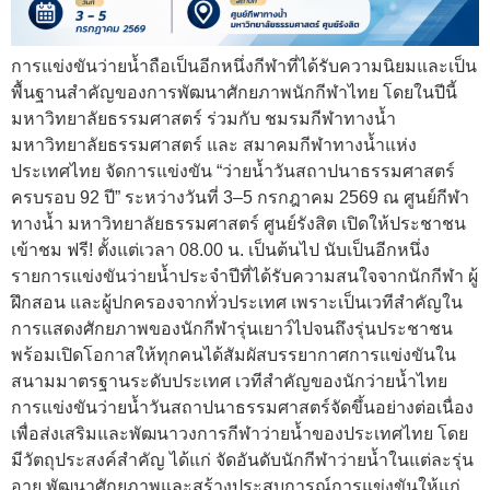
การแข่งขันว่ายน้ำถือเป็นอีกหนึ่งกีฬาที่ได้รับความนิยมและเป็น
พื้นฐานสำคัญของการพัฒนาศักยภาพนักกีฬาไทย โดยในปีนี้
มหาวิทยาลัยธรรมศาสตร์ ร่วมกับ ชมรมกีฬาทางน้ำ
มหาวิทยาลัยธรรมศาสตร์ และ สมาคมกีฬาทางน้ำแห่ง
ประเทศไทย จัดการแข่งขัน “ว่ายน้ำวันสถาปนาธรรมศาสตร์
ครบรอบ 92 ปี” ระหว่างวันที่ 3–5 กรกฎาคม 2569 ณ ศูนย์กีฬา
ทางน้ำ มหาวิทยาลัยธรรมศาสตร์ ศูนย์รังสิต เปิดให้ประชาชน
เข้าชม ฟรี! ตั้งแต่เวลา 08.00 น. เป็นต้นไป นับเป็นอีกหนึ่ง
รายการแข่งขันว่ายน้ำประจำปีที่ได้รับความสนใจจากนักกีฬา ผู้
ฝึกสอน และผู้ปกครองจากทั่วประเทศ เพราะเป็นเวทีสำคัญใน
การแสดงศักยภาพของนักกีฬารุ่นเยาว์ไปจนถึงรุ่นประชาชน
พร้อมเปิดโอกาสให้ทุกคนได้สัมผัสบรรยากาศการแข่งขันใน
สนามมาตรฐานระดับประเทศ เวทีสำคัญของนักว่ายน้ำไทย
การแข่งขันว่ายน้ำวันสถาปนาธรรมศาสตร์จัดขึ้นอย่างต่อเนื่อง
เพื่อส่งเสริมและพัฒนาวงการกีฬาว่ายน้ำของประเทศไทย โดย
มีวัตถุประสงค์สำคัญ ได้แก่ จัดอันดับนักกีฬาว่ายน้ำในแต่ละรุ่น
อายุ พัฒนาศักยภาพและสร้างประสบการณ์การแข่งขันให้แก่