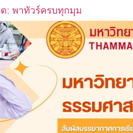
ิต: พาทัวร์ครบทุกมุม