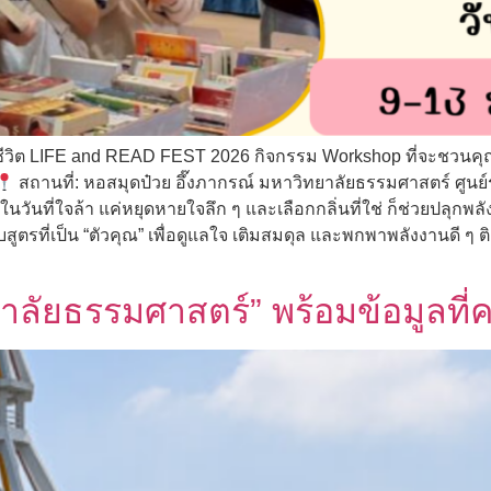
ีวิต LIFE and READ FEST 2026 กิจกรรม Workshop ที่จะชวนคุ
สถานที่: หอสมุดป๋วย อึ๊งภากรณ์ มหาวิทยาลัยธรรมศาสตร์ ศูนย์ร
วันที่ใจล้า แค่หยุดหายใจลึก ๆ และเลือกกลิ่นที่ใช่ ก็ช่วยปลุกพลังด
ี่เป็น “ตัวคุณ” เพื่อดูแลใจ เติมสมดุล และพกพาพลังงานดี ๆ ติ
าลัยธรรมศาสตร์” พร้อมข้อมูลที่ค