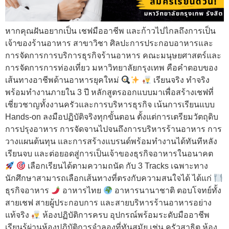
หากคุณฝันอยากเป็น เชฟมืออาชีพ และก้าวไปไกลถึงการเป็น
เจ้าของร้านอาหาร สาขาวิชา ศิลปะการประกอบอาหารและ
การจัดการการบริการธุรกิจร้านอาหาร คณะมนุษยศาสตร์และ
การจัดการการท่องเที่ยว มหาวิทยาลัยกรุงเทพ คือคำตอบของ
เส้นทางอาชีพด้านอาหารยุคใหม่
เรียนจริง ทำจริง
พร้อมทำงานภายใน 3 ปี หลักสูตรออกแบบมาเพื่อสร้างเชฟที่
เชี่ยวชาญทั้งงานครัวและการบริหารธุรกิจ เน้นการเรียนแบบ
Hands-on ลงมือปฏิบัติจริงทุกขั้นตอน ตั้งแต่การเตรียมวัตถุดิบ
การปรุงอาหาร การจัดจานไปจนถึงการบริหารร้านอาหาร การ
วางแผนต้นทุน และการสร้างแบรนด์พร้อมทำงานได้ทันทีหลัง
เรียนจบ และต่อยอดสู่การเป็นเจ้าของธุรกิจอาหารในอนาคต
เลือกเรียนได้ตามความถนัด กับ 3 Tracks เฉพาะทาง
นักศึกษาสามารถเลือกเส้นทางที่ตรงกับความสนใจได้ ได้แก่
ธุรกิจอาหาร
อาหารไทย
อาหารนานาชาติ ตอบโจทย์ทั้ง
สายเชฟ สายผู้ประกอบการ และสายบริหารร้านอาหารอย่าง
แท้จริง
ห้องปฏิบัติการครบ อุปกรณ์พร้อมระดับมืออาชีพ
เรียนรู้ผ่านห้องปฏิบัติการจำลองที่ทันสมัย เช่น ครัวสาธิต ห้อง