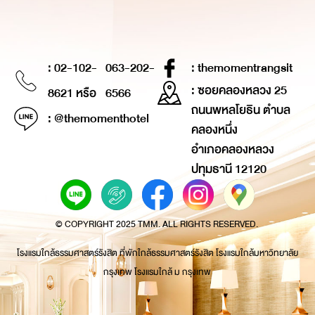
: 02-102-
063-202-
: themomentrangsit
: ซอยคลองหลวง 25
8621 หรือ
6566
ถนนพหลโยธิน ตำบล
: @themomenthotel
คลองหนึ่ง
อำเภอคลองหลวง
ปทุมธานี 12120
© COPYRIGHT 2025 TMM. ALL RIGHTS RESERVED.
โรงแรมใกล้ธรรมศาสตร์รังสิต ที่พักใกล้ธรรมศาสตร์รังสิต โรงแรมใกล้มหาวิทยาลัย
กรุงเทพ โรงแรมใกล้ ม กรุงเทพ