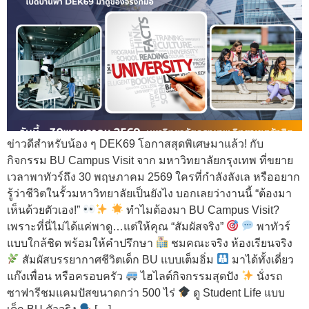
ข่าวดีสำหรับน้อง ๆ DEK69 โอกาสสุดพิเศษมาแล้ว! กับ
กิจกรรม BU Campus Visit จาก มหาวิทยาลัยกรุงเทพ ที่ขยาย
เวลาพาทัวร์ถึง 30 พฤษภาคม 2569 ใครที่กำลังลังเล หรืออยาก
รู้ว่าชีวิตในรั้วมหาวิทยาลัยเป็นยังไง บอกเลยว่างานนี้ “ต้องมา
เห็นด้วยตัวเอง!”
ทำไมต้องมา BU Campus Visit?
เพราะที่นี่ไม่ได้แค่พาดู…แต่ให้คุณ “สัมผัสจริง”
พาทัวร์
แบบใกล้ชิด พร้อมให้คำปรึกษา
ชมคณะจริง ห้องเรียนจริง
สัมผัสบรรยากาศชีวิตเด็ก BU แบบเต็มอิ่ม
มาได้ทั้งเดี่ยว
แก๊งเพื่อน หรือครอบครัว
ไฮไลต์กิจกรรมสุดปัง
นั่งรถ
ซาฟารีชมแคมปัสขนาดกว่า 500 ไร่
ดู Student Life แบบ