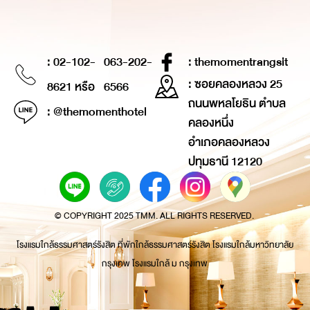
: 02-102-
063-202-
: themomentrangsit
: ซอยคลองหลวง 25
8621 หรือ
6566
ถนนพหลโยธิน ตำบล
: @themomenthotel
คลองหนึ่ง
อำเภอคลองหลวง
ปทุมธานี 12120
© COPYRIGHT 2025 TMM. ALL RIGHTS RESERVED.
โรงแรมใกล้ธรรมศาสตร์รังสิต ที่พักใกล้ธรรมศาสตร์รังสิต โรงแรมใกล้มหาวิทยาลัย
กรุงเทพ โรงแรมใกล้ ม กรุงเทพ