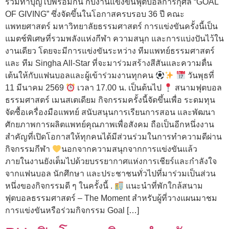
ร่วมทำบุญไปพร้อมกัน กับงานแข่งขันฟุตบอลการกุศล “GOAL
OF GIVING” ซึ่งจัดขึ้นในโอกาสครบรอบ 36 ปี คณะ
แพทยศาสตร์ มหาวิทยาลัยธรรมศาสตร์ การแข่งขันครั้งนี้เป็น
แมตช์พิเศษที่รวมพลังแห่งกีฬา ความสนุก และการแบ่งปันไว้ใน
งานเดียว โดยจะมีการแข่งขันระหว่าง ทีมแพทย์ธรรมศาสตร์
และ ทีม Singha All-Star ที่จะมาร่วมสร้างสีสันและความตื่น
เต้นให้กับแฟนบอลและผู้เข้าร่วมงานทุกคน
วันพุธที่
11 มีนาคม 2569
เวลา 17.00 น. เป็นต้นไป
สนามฟุตบอล
ธรรมศาสตร์ เมนสเตเดียม กิจกรรมครั้งนี้จัดขึ้นเพื่อ ระดมทุน
จัดซื้อเครื่องมือแพทย์ สนับสนุนการเรียนการสอน และพัฒนา
ศักยภาพการผลิตแพทย์คุณภาพเพื่อสังคม ถือเป็นอีกหนึ่งงาน
สำคัญที่เปิดโอกาสให้ทุกคนได้มีส่วนร่วมในการทำความดีผ่าน
กิจกรรมกีฬา
นอกจากความสนุกจากการแข่งขันแล้ว
ภายในงานยังเต็มไปด้วยบรรยากาศแห่งการเชียร์และกำลังใจ
จากแฟนบอล นักศึกษา และประชาชนทั่วไปที่มาร่วมเป็นส่วน
หนึ่งของกิจกรรมดี ๆ ในครั้งนี้ .
แนะนำที่พักใกล้สนาม
ฟุตบอลธรรมศาสตร์ – The Moment สำหรับผู้ที่วางแผนมาชม
การแข่งขันหรือร่วมกิจกรรม Goal […]