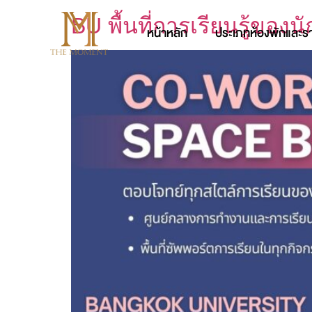
BU พื้นที่การเรียนรู้ของน
หน้าหลัก
ประเภทห้องพักและร