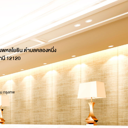
นพหลโยธิน ตำบลคลองหนึ่ง
านี 12120
 ม กรุงเทพ