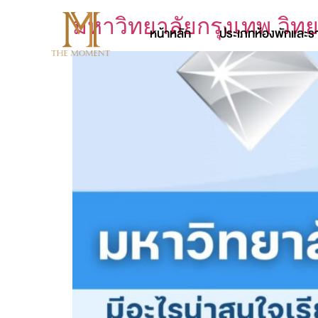
มหาวิทยาลัยกรุงเทพ วิท
หน้าหลัก
ประเภทห้องพักและร