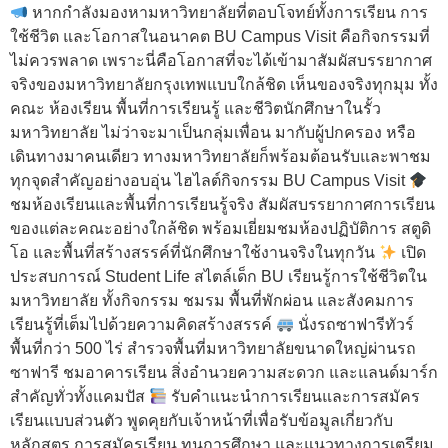
หากกำลังมองหามหาวิทยาลัยที่ตอบโจทย์ทั้งการเรียน การ
ใช้ชีวิต และโอกาสในอนาคต BU Campus Visit คือกิจกรรมที่
ไม่ควรพลาด เพราะนี่คือโอกาสที่จะได้เข้ามาสัมผัสบรรยากาศ
จริงของมหาวิทยาลัยกรุงเทพแบบใกล้ชิด เห็นของจริงทุกมุม ทั้ง
คณะ ห้องเรียน พื้นที่การเรียนรู้ และชีวิตนักศึกษาในรั้ว
มหาวิทยาลัย ไม่ว่าจะมาเป็นกลุ่มเพื่อน มากับผู้ปกครอง หรือ
เดินทางมาคนเดียว ทางมหาวิทยาลัยก็พร้อมต้อนรับและพาชม
ทุกจุดสำคัญอย่างอบอุ่น ไฮไลต์กิจกรรม BU Campus Visit
ชมห้องเรียนและพื้นที่การเรียนรู้จริง สัมผัสบรรยากาศการเรียน
ของแต่ละคณะอย่างใกล้ชิด พร้อมเยี่ยมชมห้องปฏิบัติการ สตูดิ
โอ และพื้นที่สร้างสรรค์ที่นักศึกษาใช้งานจริงในทุกวัน
เปิด
ประสบการณ์ Student Life สไตล์เด็ก BU เรียนรู้การใช้ชีวิตใน
มหาวิทยาลัย ทั้งกิจกรรม ชมรม พื้นที่พักผ่อน และสังคมการ
เรียนรู้ที่เต็มไปด้วยความคิดสร้างสรรค์
นั่งรถซาฟารีทัวร์
พื้นที่กว่า 500 ไร่ สำรวจพื้นที่มหาวิทยาลัยขนาดใหญ่ผ่านรถ
ซาฟารี ชมอาคารเรียน สิ่งอำนวยความสะดวก และแลนด์มาร์ก
สำคัญทั่วทั้งแคมปัส
รับคำแนะนำการเรียนและการสมัคร
เรียนแบบส่วนตัว พูดคุยกับเจ้าหน้าที่เพื่อรับข้อมูลเกี่ยวกับ
หลักสูตร การสมัครเรียน ทุนการศึกษา และแนวทางการเตรียม