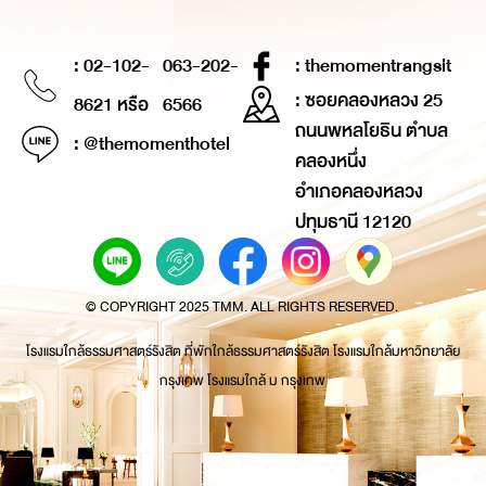
: 02-102-
063-202-
: themomentrangsit
: ซอยคลองหลวง 25
8621 หรือ
6566
ถนนพหลโยธิน ตำบล
: @themomenthotel
คลองหนึ่ง
อำเภอคลองหลวง
ปทุมธานี 12120
© COPYRIGHT 2025 TMM. ALL RIGHTS RESERVED.
โรงแรมใกล้ธรรมศาสตร์รังสิต ที่พักใกล้ธรรมศาสตร์รังสิต โรงแรมใกล้มหาวิทยาลัย
กรุงเทพ โรงแรมใกล้ ม กรุงเทพ