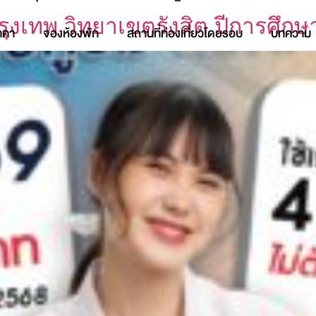
ุงเทพ วิทยาเขตรังสิต ปีการศึกษ
าคา
จองห้องพัก
สถานที่ท่องเที่ยวโดยรอบ
บทความ