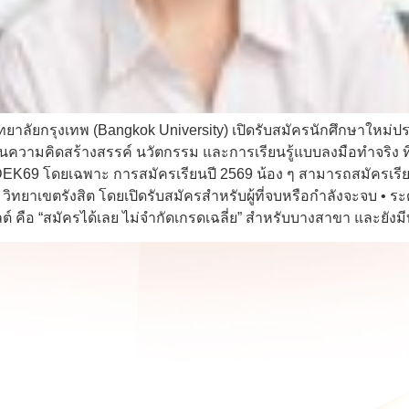
าลัยกรุงเทพ (Bangkok University) เปิดรับสมัครนักศึกษาใหม่ประ
น้นความคิดสร้างสรรค์ นวัตกรรม และการเรียนรู้แบบลงมือทำจริง ที่
EK69 โดยเฉพาะ การสมัครเรียนปี 2569 น้อง ๆ สามารถสมัครเรียนไ
วิทยาเขตรังสิต โดยเปิดรับสมัครสำหรับผู้ที่จบหรือกำลังจะจบ • ร
ลต์ คือ “สมัครได้เลย ไม่จำกัดเกรดเฉลี่ย” สำหรับบางสาขา และยัง