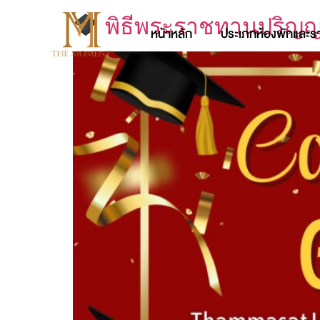
พิธีพระราชทานปริญญ
หน้าหลัก
ประเภทห้องพักและร