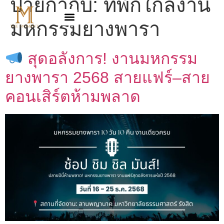
ป้ายกำกับ:
ที่พักใกล้งาน
มหกรรมยางพารา
สุดอลังการ! งานมหกรรม
ยางพารา 2568 สายแฟร์–สาย
คอนเสิร์ตห้ามพลาด