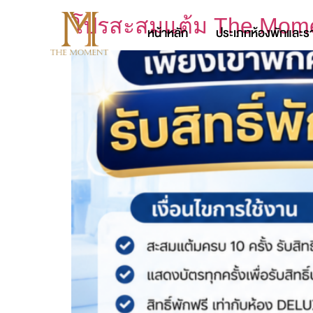
โปรสะสมแต้ม The Moment 
หน้าหลัก
ประเภทห้องพักและร