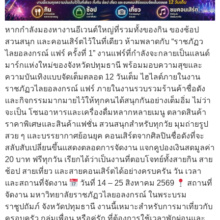
หากกำลังมองหางานอีเวนต์ใหญ่ที่รวมทั้งของกิน ของช้อป
สวนสนุก และคอนเสิร์ตไว้ในที่เดียว ห้ามพลาดกับ “ราชภัฏว
ไลยอลงกรณ์ แฟร์ ครั้งที่ 1” งานแฟร์ที่กำลังจะกลายเป็นแลนด์
มาร์กแห่งใหม่ของจังหวัดปทุมธานี พร้อมมอบความสุขและ
ความบันเทิงแบบจัดเต็มตลอด 12 วันเต็ม ไฮไลต์ภายในงาน
ราชภัฏวไลยอลงกรณ์ แฟร์ ภายในงานรวบรวมร้านค้าชื่อดัง
และกิจกรรมมากมายไว้ให้ทุกคนได้สนุกกันอย่างเต็มอิ่ม ไม่ว่า
จะเป็น โซนอาหารและเครื่องดื่มหลากหลายเมนู ตลาดสินค้า
ราคาพิเศษและสินค้าแฟชั่น สวนสนุกสำหรับทุกวัย มุมถ่ายรูป
สวย ๆ และบรรยากาศย้อนยุค คอนเสิร์ตจากศิลปินชื่อดังที่จะ
สลับสับเปลี่ยนขึ้นแสดงตลอดการจัดงาน แจกคูปองเงินสดมูลค่า
20 บาท ฟรีทุกวัน เรียกได้ว่าเป็นงานที่ตอบโจทย์ทั้งสายกิน สาย
ช้อป สายเที่ยว และสายคอนเสิร์ตได้อย่างครบครัน วัน เวลา
และสถานที่จัดงาน
วันที่ 14 – 25 สิงหาคม 2569
สถานที่
จัดงาน มหาวิทยาลัยราชภัฏวไลยอลงกรณ์ ในพระบรม
ราชูปถัมภ์ จังหวัดปทุมธานี งานนี้เหมาะสำหรับการมาเที่ยวกับ
ครอบครัว กลุ่มเพื่อน หรือคู่รัก ที่ต้องการใช้เวลาพักผ่อนและ