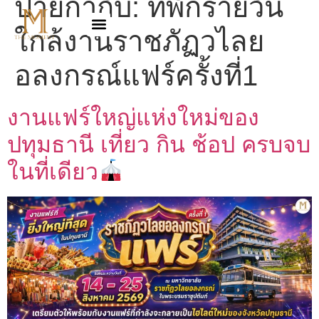
ป้ายกำกับ:
ที่พักรายวัน
ใกล้งานราชภัฏวไลย
อลงกรณ์แฟร์ครั้งที่1
งานแฟร์ใหญ่แห่งใหม่ของ
ปทุมธานี เที่ยว กิน ช้อป ครบจบ
ในที่เดียว