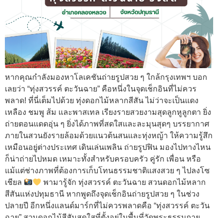
หากคุณกำลังมองหาโลเคชันถ่ายรูปสวย ๆ ใกล้กรุงเทพฯ บอก
เลยว่า “ทุ่งสวรรค์ ตะวันฉาย” คือหนึ่งในจุดเช็กอินที่ไม่ควร
พลาด! ที่นี่เต็มไปด้วย ทุ่งดอกไม้หลากสีสัน ไม่ว่าจะเป็นแดง
เหลือง ชมพู ส้ม และพาสเทล เรียงรายสวยงามสุดลูกหูลูกตา ยิ่ง
ถ่ายตอนแดดอุ่น ๆ ยิ่งได้ภาพที่สดใสและละมุนสุดๆ บรรยากาศ
ภายในสวนยังรายล้อมด้วยแนวต้นสนและทุ่งหญ้า ให้ความรู้สึก
เหมือนอยู่ต่างประเทศ เดินเล่นเพลิน ถ่ายรูปฟิน มองไปทางไหน
ก็น่าถ่ายไปหมด เหมาะทั้งสำหรับครอบครัว คู่รัก เพื่อน หรือ
แม้แต่ช่างภาพที่ต้องการเก็บโทนธรรมชาติแสงสวย ๆ ไปลงโซ
เชียล
พามารู้จัก ทุ่งสวรรค์ ตะวันฉาย สวนดอกไม้หลาก
สีสันแห่งปทุมธานี หากพูดถึงจุดเช็กอินถ่ายรูปสวย ๆ ในช่วง
ปลายปี อีกหนึ่งแลนด์มาร์กที่ไม่ควรพลาดคือ “ทุ่งสวรรค์ ตะวัน
ฉาย” สวนดอกไม้สีสันสดใสที่ตั้งอยู่ในพื้นที่วัดพระธรรมกาย