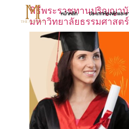
พิธีพระราชทานปริญญาบั
หน้าหลัก
ประเภทห้องพักและร
มหาวิทยาลัยธรรมศาสตร์ ศ