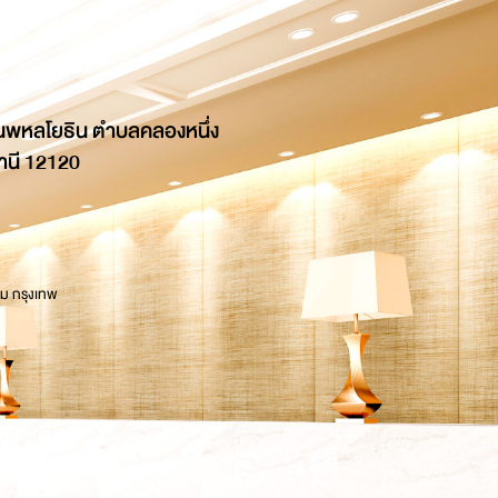
นพหลโยธิน ตำบลคลองหนึ่ง
านี 12120
 ม กรุงเทพ