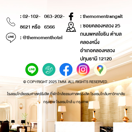
: 02-102-
063-202-
: themomentrangsit
: ซอยคลองหลวง 25
8621 หรือ
6566
ถนนพหลโยธิน ตำบล
: @themomenthotel
คลองหนึ่ง
อำเภอคลองหลวง
ปทุมธานี 12120
© COPYRIGHT 2025 TMM. ALL RIGHTS RESERVED.
โรงแรมใกล้ธรรมศาสตร์รังสิต ที่พักใกล้ธรรมศาสตร์รังสิต โรงแรมใกล้มหาวิทยาลัย
กรุงเทพ โรงแรมใกล้ ม กรุงเทพ