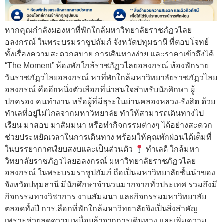
หากคุณกำลังมองหาที่พักใกล้มหาวิทยาลัยราชภัฏวไลย
อลงกรณ์ ในพระบรมราชูปถัมภ์ จังหวัดปทุมธานี ที่ตอบโจทย์
ทั้งเรื่องความสะดวกสบาย การเดินทางง่าย และราคาเข้าถึงได้
“The Moment” ห้องพักใกล้ราชภัฏวไลยอลงกรณ์ ห้องพักราย
วันราชภัฏวไลยอลงกรณ์ หาที่พักใกล้มหาวิทยาลัยราชภัฏวไลย
อลงกรณ์ คืออีกหนึ่งตัวเลือกที่น่าสนใจสำหรับนักศึกษา ผู้
ปกครอง คนทำงาน หรือผู้ที่มีธุระในย่านคลองหลวง-รังสิต ด้วย
ทำเลที่อยู่ไม่ไกลจากมหาวิทยาลัย ทำให้สามารถเดินทางไป
เรียน มาสอบ มาสัมมนา หรือทำกิจกรรมต่างๆ ได้อย่างสะดวก
ช่วยประหยัดเวลาในการเดินทาง พร้อมให้คุณพักผ่อนได้เต็มที่
ในบรรยากาศเงียบสงบและเป็นส่วนตัว
ทำเลดี ใกล้มหา
วิทยาลัยราชภัฏวไลยอลงกรณ์ มหาวิทยาลัยราชภัฏวไลย
อลงกรณ์ ในพระบรมราชูปถัมภ์ ถือเป็นมหาวิทยาลัยชั้นนำของ
จังหวัดปทุมธานี มีนักศึกษาจำนวนมากจากทั่วประเทศ รวมถึงมี
กิจกรรมทางวิชาการ งานสัมมนา และกิจกรรมมหาวิทยาลัย
ตลอดทั้งปี การเลือกที่พักใกล้มหาวิทยาลัยจึงเป็นสิ่งสำคัญ
เพราะช่วยลดความเหนื่อยล้าจากการเดินทาง และเพิ่มความ