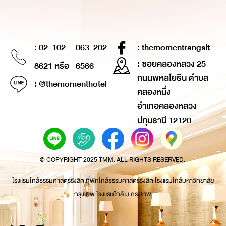
: 02-102-
063-202-
: themomentrangsit
: ซอยคลองหลวง 25
8621 หรือ
6566
ถนนพหลโยธิน ตำบล
: @themomenthotel
คลองหนึ่ง
อำเภอคลองหลวง
ปทุมธานี 12120
© COPYRIGHT 2025 TMM. ALL RIGHTS RESERVED.
โรงแรมใกล้ธรรมศาสตร์รังสิต ที่พักใกล้ธรรมศาสตร์รังสิต โรงแรมใกล้มหาวิทยาลัย
กรุงเทพ โรงแรมใกล้ ม กรุงเทพ