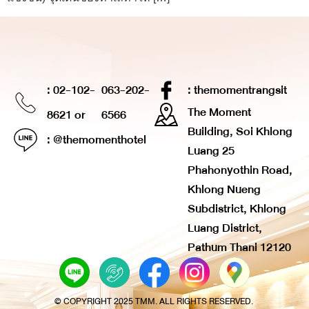
: 02-102-
063-202-
: themomentrangsit
The Moment
8621 or
6566
Building, Soi Khlong
: @themomenthotel
Luang 25
Phahonyothin Road,
Khlong Nueng
Subdistrict, Khlong
Luang District,
Pathum Thani 12120
© COPYRIGHT 2025 TMM. ALL RIGHTS RESERVED.