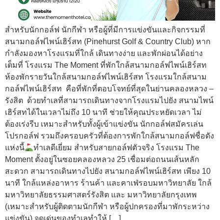
สำหรับนักกอล์ฟ นักกีฬา หรือผู้ที่มีการแข่งขันและกิจกรรมที่
สนามกอล์ฟไพน์เฮิร์สท (Pinehurst Golf & Country Club) หาก
กำลังมองหาโรงแรมที่ใกล้ เดินทางง่าย และพักผ่อนได้อย่าง
เต็มที่ โรงแรม The Moment ที่พักใกล้สนามกอล์ฟไพน์เฮิร์สท
ห้องพักรายวันใกล้สนามกอล์ฟไพน์เฮิร์สท โรงแรมใกล้สนาม
กอล์ฟไพน์เฮิร์สท คือที่พักที่ตอบโจทย์ที่สุดในย่านคลองหลวง –
รังสิต ด้วยทำเลที่สามารถเดินทางจากโรงแรมไปยัง สนามไพน์
เฮิร์สทได้ในเวลาไม่ถึง 10 นาที ช่วยให้คุณประหยัดเวลา ไม่
ต้องเร่งรีบ เหมาะสำหรับทั้งผู้เข้าแข่งขัน นักกอล์ฟสมัครเล่น
โปรกอล์ฟ รวมถึงครอบครัวที่ต้องการพักใกล้สนามกอล์ฟชื่อดัง
แห่งนี้
ทำเลดีเยี่ยม สำหรับสายกอล์ฟตัวจริง โรงแรม The
Moment ตั้งอยู่ในซอยคลองหลวง 25 เชื่อมต่อถนนเส้นหลัก
สะดวก สามารถเดินทางไปยัง สนามกอล์ฟไพน์เฮิร์สท เพียง 10
นาที ใกล้แหล่งอาหาร ร้านค้า และคาเฟ่รอบมหาวิทยาลัย ใกล้
มหาวิทยาลัยธรรมศาสตร์รังสิต และ มหาวิทยาลัยกรุงเทพ
(เหมาะสำหรับผู้ติดตามนักกีฬา หรือผู้ปกครองที่มาพักระหว่าง
แข่งขัน) จุดเด่นของทำเลทำให้ […]