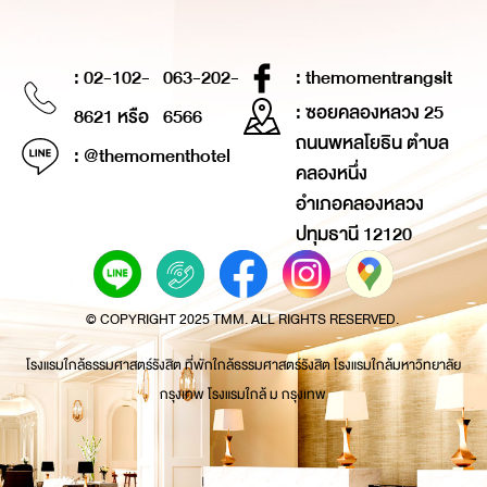
: 02-102-
063-202-
: themomentrangsit
: ซอยคลองหลวง 25
8621 หรือ
6566
ถนนพหลโยธิน ตำบล
: @themomenthotel
คลองหนึ่ง
อำเภอคลองหลวง
ปทุมธานี 12120
© COPYRIGHT 2025 TMM. ALL RIGHTS RESERVED.
โรงแรมใกล้ธรรมศาสตร์รังสิต ที่พักใกล้ธรรมศาสตร์รังสิต โรงแรมใกล้มหาวิทยาลัย
กรุงเทพ โรงแรมใกล้ ม กรุงเทพ