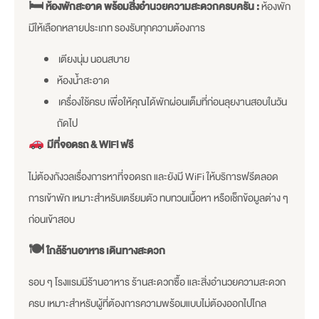
🛏
ห้องพักสะอาด พร้อมสิ่งอำนวยความสะดวกครบครัน :
ห้องพัก
มีให้เลือกหลายประเภท รองรับทุกความต้องการ
เตียงนุ่ม นอนสบาย
ห้องน้ำสะอาด
เครื่องใช้ครบ เพื่อให้คุณได้พักผ่อนเต็มที่ก่อนลุยงานสอบในวัน
ถัดไป
มีที่จอดรถ & WiFi ฟรี
ไม่ต้องกังวลเรื่องการหาที่จอดรถ และยังมี WiFi ให้บริการฟรีตลอด
การเข้าพัก เหมาะสำหรับเตรียมตัว ทบทวนเนื้อหา หรือเช็กข้อมูลต่าง ๆ
ก่อนเข้าสอบ
🍽
ใกล้ร้านอาหาร เดินทางสะดวก
รอบ ๆ โรงแรมมีร้านอาหาร ร้านสะดวกซื้อ และสิ่งอำนวยความสะดวก
ครบ เหมาะสำหรับผู้ที่ต้องการความพร้อมแบบไม่ต้องออกไปไกล