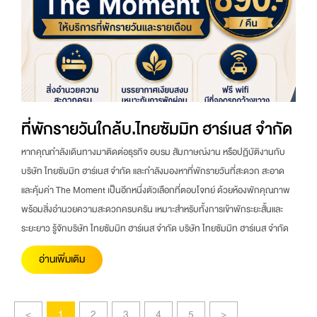
ที่พักรายวันใกล้บ.ไทยซัมมิท ฮาร์เนส จำกัด
หากคุณกำลังเดินทางมาติดต่อธุรกิจ อบรม สัมภาษณ์งาน หรือปฏิบัติงานกับ
บริษัท ไทยซัมมิท ฮาร์เนส จำกัด และกำลังมองหาที่พักรายวันที่สะดวก สะอาด
และคุ้มค่า The Moment เป็นอีกหนึ่งตัวเลือกที่ตอบโจทย์ ด้วยห้องพักคุณภาพ
พร้อมสิ่งอำนวยความสะดวกครบครัน เหมาะสำหรับทั้งการเข้าพักระยะสั้นและ
ระยะยาว รู้จักบริษัท ไทยซัมมิท ฮาร์เนส จำกัด บริษัท ไทยซัมมิท ฮาร์เนส จำกัด
อ่านเพิ่มเติม
<
1
2
3
4
5
>