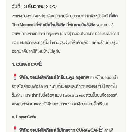
วันที่ :
3 ธันวาคม 2025
หาแรงบันดาลใจใหม่ๆ หรืออยากเปลี่ยนบรรยากาศติวหนังสือ?
ที่พัก
The Moment ที่พักเปิดใหม่รังสิต ที่พักรายวันรังสิต
ขอแนะนำ 3
คาเฟ่ใกล้มหาวิทยาลัยกรุงเทพ (รังสิต) ที่ตอบโจทย์ทั้งเรื่องบรรยากาศ
ความสะดวก และการนั่งทำงานจริงจัง ที่สำคัญคือ…แต่ละร้านถ่ายรูป
ออกมาดีมากมีที่ไหนบ้างไปดูกัน
1. CURVE CAFÉ
พิกัด: ซอยรังสิตภิรมย์ ใกล้ประตูม.กรุงเทพ
คาเฟ่โทนอบอุ่นน่า
รัก สไตล์คอมฟอร์ต เหมาะกับทั้งนั่งชิลและทำงานจริงจัง ที่นี่มี สองชั้น
ชั้นล่างเหมาะสำหรับนั่งเร็วๆ แบบ Take a break ส่วนชั้นบนคือสวรรค์
ของคนทำงาน เพราะมีโต๊ะเยอะ บรรยากาศเงียบ และปลั๊กเพียบ!
2. Layer Cafe
พิกัด: ซอยรังสิตภิรมย์ (ไม่ไกลจาก CURVE CAFÉ)
คาเฟ่