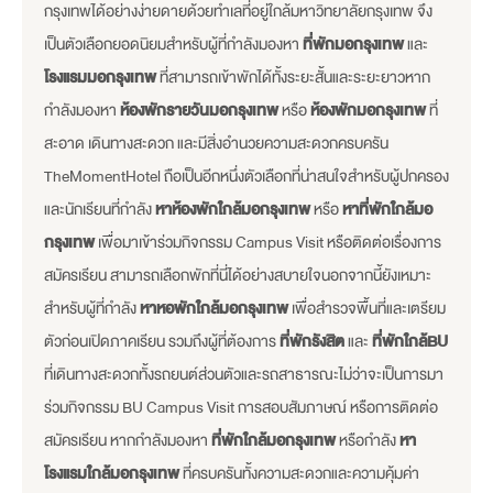
กรุงเทพได้อย่างง่ายดายด้วยทำเลที่อยู่ใกล้มหาวิทยาลัยกรุงเทพ จึง
เป็นตัวเลือกยอดนิยมสำหรับผู้ที่กำลังมองหา
ที่พักมอกรุงเทพ
และ
โรงแรมมอกรุงเทพ
ที่สามารถเข้าพักได้ทั้งระยะสั้นและระยะยาวหาก
กำลังมองหา
ห้องพักรายวันมอกรุงเทพ
หรือ
ห้องพักมอกรุงเทพ
ที่
สะอาด เดินทางสะดวก และมีสิ่งอำนวยความสะดวกครบครัน
TheMomentHotel ถือเป็นอีกหนึ่งตัวเลือกที่น่าสนใจสำหรับผู้ปกครอง
และนักเรียนที่กำลัง
หาห้องพักใกล้มอกรุงเทพ
หรือ
หาที่พักใกล้มอ
กรุงเทพ
เพื่อมาเข้าร่วมกิจกรรม Campus Visit หรือติดต่อเรื่องการ
สมัครเรียน สามารถเลือกพักที่นี่ได้อย่างสบายใจนอกจากนี้ยังเหมาะ
สำหรับผู้ที่กำลัง
หาหอพักใกล้มอกรุงเทพ
เพื่อสำรวจพื้นที่และเตรียม
ตัวก่อนเปิดภาคเรียน รวมถึงผู้ที่ต้องการ
ที่พักรังสิต
และ
ที่พักใกล้BU
ที่เดินทางสะดวกทั้งรถยนต์ส่วนตัวและรถสาธารณะไม่ว่าจะเป็นการมา
ร่วมกิจกรรม BU Campus Visit การสอบสัมภาษณ์ หรือการติดต่อ
สมัครเรียน หากกำลังมองหา
ที่พักใกล้มอกรุงเทพ
หรือกำลัง
หา
โรงแรมใกล้มอกรุงเทพ
ที่ครบครันทั้งความสะดวกและความคุ้มค่า