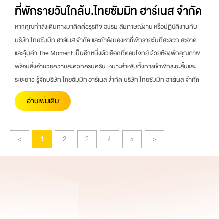
ที่พักรายวันใกล้บ.ไทยซัมมิท ฮาร์เนส จำกัด
หากคุณกำลังเดินทางมาติดต่อธุรกิจ อบรม สัมภาษณ์งาน หรือปฏิบัติงานกับ
บริษัท ไทยซัมมิท ฮาร์เนส จำกัด และกำลังมองหาที่พักรายวันที่สะดวก สะอาด
และคุ้มค่า The Moment เป็นอีกหนึ่งตัวเลือกที่ตอบโจทย์ ด้วยห้องพักคุณภาพ
พร้อมสิ่งอำนวยความสะดวกครบครัน เหมาะสำหรับทั้งการเข้าพักระยะสั้นและ
ระยะยาว รู้จักบริษัท ไทยซัมมิท ฮาร์เนส จำกัด บริษัท ไทยซัมมิท ฮาร์เนส จำกัด
อ่านเพิ่มเติม
<
1
2
3
4
5
>