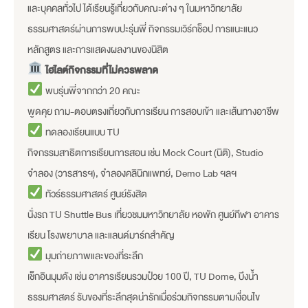
และบุคคลทั่วไป ได้เรียนรู้เกี่ยวกับคณะต่าง ๆ ในมหาวิทยาลัย
ธรรมศาสตร์ผ่านการพบปะรุ่นพี่ กิจกรรมเวิร์กช็อป การแนะแนว
หลักสูตร และการแสดงผลงานของนิสิต
ไฮไลต์กิจกรรมที่ไม่ควรพลาด
พบรุ่นพี่จากกว่า 20 คณะ
พูดคุย ถาม-ตอบตรงเกี่ยวกับการเรียน การสอบเข้า และเส้นทางอาชีพ
ทดลองเรียนแบบ TU
กิจกรรมสาธิตการเรียนการสอน เช่น Mock Court (นิติ), Studio
จำลอง (วารสารฯ), จำลองคลินิกแพทย์, Demo Lab ฯลฯ
ทัวร์ธรรมศาสตร์ ศูนย์รังสิต
นั่งรถ TU Shuttle Bus เที่ยวชมมหาวิทยาลัย หอพัก ศูนย์กีฬา อาคาร
เรียน โรงพยาบาล และแลนด์มาร์กสำคัญ
มุมถ่ายภาพและของที่ระลึก
เช็กอินมุมดัง เช่น อาคารเรียนรวมป๋วย 100 ปี, TU Dome, บึงน้ำ
ธรรมศาสตร์ รับของที่ระลึกสุดน่ารักเมื่อร่วมกิจกรรมตามเงื่อนไข