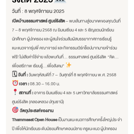
วันที่ :
8 พฤศจิกายน 2025
เปิดบ้านธรรมศาสตร์ ศูนย์รังสิต
– พบเส้นทางสู่อนาคตของคุณวันที่
7 – 8 พฤศจิกายน 2568 ณ ยิมเนเซียม 4 และ 5 เชิญชวนนักเรียน
นักศึกษา ผู้ปกครอง และผู้สนใจร่วมสัมผัสบรรยากาศการเรียนรู้
แนะแนวจากรุ่นพี่ คณาจารย์ และกิจกรรมเวิร์กช็อปมากมายเข้าร่วม
ฟรี! ไม่เสียค่าใช้จ่าย แล้วพบกันที่… ธรรมศาสตร์ ศูนย์รังสิต “คิด…
เพื่อเสรีภาพ เรียนรู้…เพื่อสังคม”
🗓 วันที่ :
วันพฤหัสบดีที่ 7 – วันศุกร์ที่ 8 พฤศจิกายน พ.ศ. 2568
เวลา :
08.30 – 16.00 น.
สถานที่ :
อาคาร ยิมเนเซียม 4 และ 5 มหาวิทยาลัยธรรมศาสตร์
ศูนย์รังสิต (คลองหลวง ปทุมธานี)
วัตถุประสงค์ของงาน
Thammasat Open House
เป็นงานแนะแนวการศึกษาครั้งใหญ่ประจำ
ปี เพื่อให้นักเรียนระดับมัธยมศึกษาตอนปลาย ครูแนะแนว ผู้ปกครอง