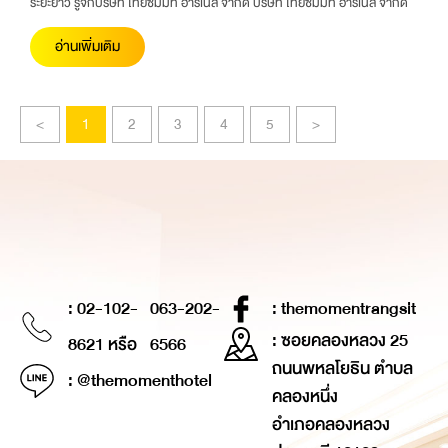
ระยะยาว รู้จักบริษัท ไทยซัมมิท ฮาร์เนส จำกัด บริษัท ไทยซัมมิท ฮาร์เนส จำกัด
อ่านเพิ่มเติม
<
1
2
3
4
5
>
: 02-102-
063-202-
: themomentrangsit
: ซอยคลองหลวง 25
8621 หรือ
6566
ถนนพหลโยธิน ตำบล
: @themomenthotel
คลองหนึ่ง
อำเภอคลองหลวง