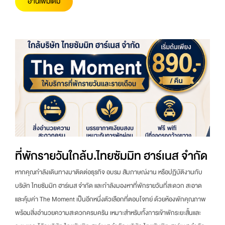
อ่านเพิ่มเติม
ที่พักรายวันใกล้บ.ไทยซัมมิท ฮาร์เนส จำกัด
หากคุณกำลังเดินทางมาติดต่อธุรกิจ อบรม สัมภาษณ์งาน หรือปฏิบัติงานกับ
บริษัท ไทยซัมมิท ฮาร์เนส จำกัด และกำลังมองหาที่พักรายวันที่สะดวก สะอาด
และคุ้มค่า The Moment เป็นอีกหนึ่งตัวเลือกที่ตอบโจทย์ ด้วยห้องพักคุณภาพ
พร้อมสิ่งอำนวยความสะดวกครบครัน เหมาะสำหรับทั้งการเข้าพักระยะสั้นและ