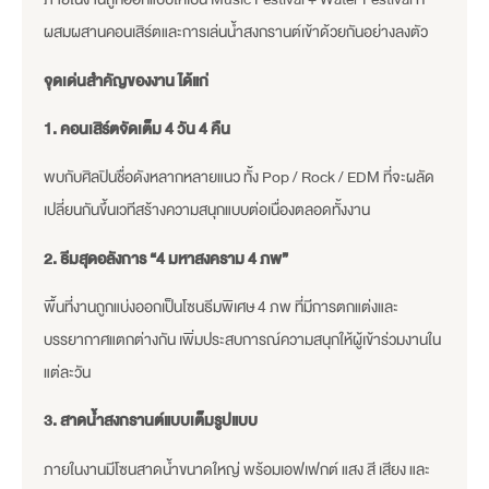
ผสมผสานคอนเสิร์ตและการเล่นน้ำสงกรานต์เข้าด้วยกันอย่างลงตัว
จุดเด่นสำคัญของงาน ได้แก่
1️. คอนเสิร์ตจัดเต็ม 4 วัน 4 คืน
พบกับศิลปินชื่อดังหลากหลายแนว ทั้ง Pop / Rock / EDM ที่จะผลัด
เปลี่ยนกันขึ้นเวทีสร้างความสนุกแบบต่อเนื่องตลอดทั้งงาน
2️. ธีมสุดอลังการ “4 มหาสงคราม 4 ภพ”
พื้นที่งานถูกแบ่งออกเป็นโซนธีมพิเศษ 4 ภพ ที่มีการตกแต่งและ
บรรยากาศแตกต่างกัน เพิ่มประสบการณ์ความสนุกให้ผู้เข้าร่วมงานใน
แต่ละวัน
3️. สาดน้ำสงกรานต์แบบเต็มรูปแบบ
ภายในงานมีโซนสาดน้ำขนาดใหญ่ พร้อมเอฟเฟกต์ แสง สี เสียง และ