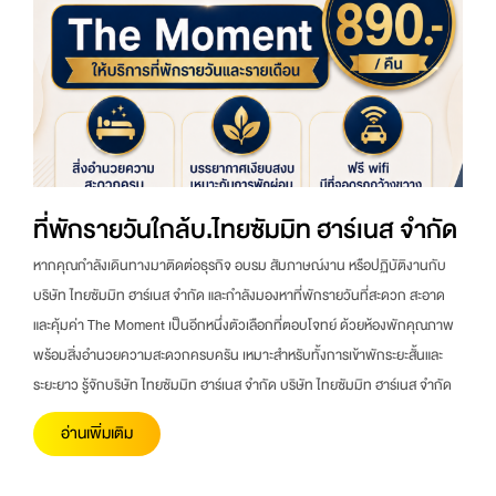
ที่พักรายวันใกล้บ.ไทยซัมมิท ฮาร์เนส จำกัด
หากคุณกำลังเดินทางมาติดต่อธุรกิจ อบรม สัมภาษณ์งาน หรือปฏิบัติงานกับ
บริษัท ไทยซัมมิท ฮาร์เนส จำกัด และกำลังมองหาที่พักรายวันที่สะดวก สะอาด
และคุ้มค่า The Moment เป็นอีกหนึ่งตัวเลือกที่ตอบโจทย์ ด้วยห้องพักคุณภาพ
พร้อมสิ่งอำนวยความสะดวกครบครัน เหมาะสำหรับทั้งการเข้าพักระยะสั้นและ
ระยะยาว รู้จักบริษัท ไทยซัมมิท ฮาร์เนส จำกัด บริษัท ไทยซัมมิท ฮาร์เนส จำกัด
อ่านเพิ่มเติม