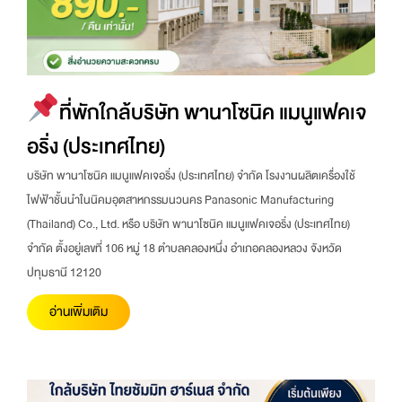
ที่พักใกล้บริษัท พานาโซนิค แมนูแฟคเจ
อริ่ง (ประเทศไทย)
บริษัท พานาโซนิค แมนูแฟคเจอริ่ง (ประเทศไทย) จำกัด โรงงานผลิตเครื่องใช้
ไฟฟ้าชั้นนำในนิคมอุตสาหกรรมนวนคร Panasonic Manufacturing
(Thailand) Co., Ltd. หรือ บริษัท พานาโซนิค แมนูแฟคเจอริ่ง (ประเทศไทย)
จำกัด ตั้งอยู่เลขที่ 106 หมู่ 18 ตำบลคลองหนึ่ง อำเภอคลองหลวง จังหวัด
ปทุมธานี 12120
อ่านเพิ่มเติม