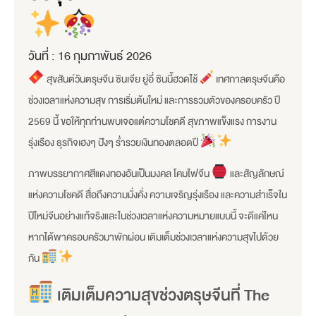
วันที่ :
16 กุมภาพันธ์ 2026
สุขสันต์วันตรุษจีน ซินเจีย ยู่อี่ ซินนี้ฮวดไช้
เทศกาลตรุษจีนคือ
ช่วงเวลาแห่งความสุข การเริ่มต้นใหม่ และการรวมตัวของครอบครัว ปี
2569 นี้ ขอให้ทุกท่านพบเจอแต่ความโชคดี สุขภาพแข็งแรง การงาน
รุ่งเรือง ธุรกิจเฮงๆ ปังๆ ร่ำรวยเงินทองตลอดปี
ภาพบรรยากาศสีแดงทองอันเป็นมงคล โคมไฟจีน
และสัญลักษณ์
แห่งความโชคดี สื่อถึงความมั่งคั่ง ความเจริญรุ่งเรือง และความสำเร็จใน
ปีใหม่จีนอย่างแท้จริงและในช่วงเวลาแห่งความหมายแบบนี้ จะดีแค่ไหน
หากได้พาครอบครัวมาพักผ่อน เติมเต็มช่วงเวลาแห่งความสุขไปด้วย
กัน
เติมเต็มความสุขช่วงตรุษจีนที่ The