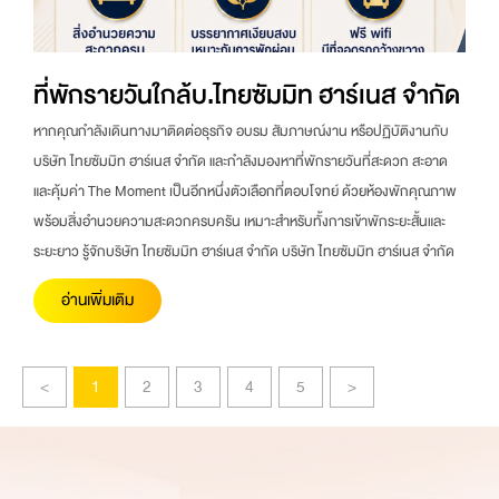
ที่พักรายวันใกล้บ.ไทยซัมมิท ฮาร์เนส จำกัด
หากคุณกำลังเดินทางมาติดต่อธุรกิจ อบรม สัมภาษณ์งาน หรือปฏิบัติงานกับ
บริษัท ไทยซัมมิท ฮาร์เนส จำกัด และกำลังมองหาที่พักรายวันที่สะดวก สะอาด
และคุ้มค่า The Moment เป็นอีกหนึ่งตัวเลือกที่ตอบโจทย์ ด้วยห้องพักคุณภาพ
พร้อมสิ่งอำนวยความสะดวกครบครัน เหมาะสำหรับทั้งการเข้าพักระยะสั้นและ
ระยะยาว รู้จักบริษัท ไทยซัมมิท ฮาร์เนส จำกัด บริษัท ไทยซัมมิท ฮาร์เนส จำกัด
อ่านเพิ่มเติม
<
1
2
3
4
5
>