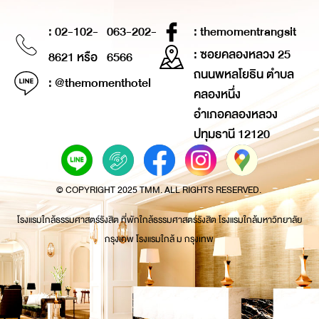
: 02-102-
063-202-
: themomentrangsit
: ซอยคลองหลวง 25
8621 หรือ
6566
ถนนพหลโยธิน ตำบล
: @themomenthotel
คลองหนึ่ง
อำเภอคลองหลวง
ปทุมธานี 12120
© COPYRIGHT 2025 TMM. ALL RIGHTS RESERVED.
โรงแรมใกล้ธรรมศาสตร์รังสิต ที่พักใกล้ธรรมศาสตร์รังสิต โรงแรมใกล้มหาวิทยาลัย
กรุงเทพ โรงแรมใกล้ ม กรุงเทพ