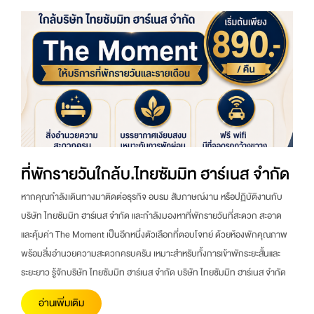
ที่พักรายวันใกล้บ.ไทยซัมมิท ฮาร์เนส จำกัด
หากคุณกำลังเดินทางมาติดต่อธุรกิจ อบรม สัมภาษณ์งาน หรือปฏิบัติงานกับ
บริษัท ไทยซัมมิท ฮาร์เนส จำกัด และกำลังมองหาที่พักรายวันที่สะดวก สะอาด
และคุ้มค่า The Moment เป็นอีกหนึ่งตัวเลือกที่ตอบโจทย์ ด้วยห้องพักคุณภาพ
พร้อมสิ่งอำนวยความสะดวกครบครัน เหมาะสำหรับทั้งการเข้าพักระยะสั้นและ
ระยะยาว รู้จักบริษัท ไทยซัมมิท ฮาร์เนส จำกัด บริษัท ไทยซัมมิท ฮาร์เนส จำกัด
อ่านเพิ่มเติม