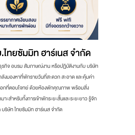
บ.ไทยซัมมิท ฮาร์เนส จำกัด
รกิจ อบรม สัมภาษณ์งาน หรือปฏิบัติงานกับ บริษัท
ำลังมองหาที่พักรายวันที่สะดวก สะอาด และคุ้มค่า
ือกที่ตอบโจทย์ ด้วยห้องพักคุณภาพ พร้อมสิ่ง
สำหรับทั้งการเข้าพักระยะสั้นและระยะยาว รู้จัก
ด บริษัท ไทยซัมมิท ฮาร์เนส จำกัด