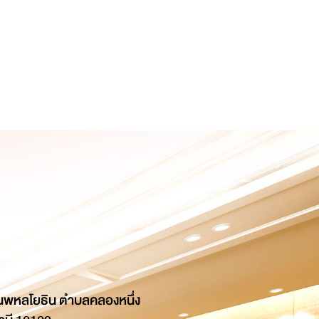
นพหลโยธิน ตำบลคลองหนึ่ง