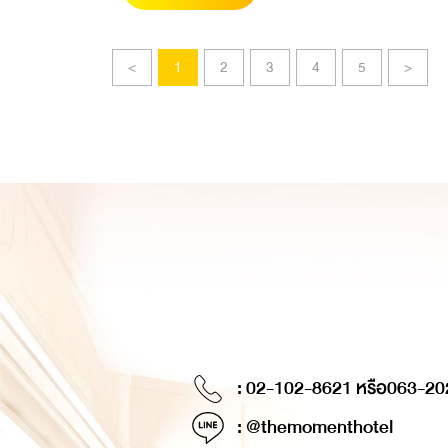
<
1
2
3
4
5
>
: 02-102-8621 หรือ
063-20
: @themomenthotel