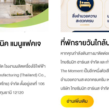
ที่พักรายวันใกล้
ซนิค แมนูแฟคเจ
หากคุณกำลังเดินทางมาติดต่อธุ
ไทยซัมมิท ฮาร์เนส จำกัด และก
ัด โรงงานผลิตเครื่องใช้ไฟฟ้า
The Moment เป็นอีกหนึ่งตัวเล
facturing (Thailand) Co.,
อำนวยความสะดวกครบครัน เหมาะ
ไทย) จำกัด ตั้งอยู่เลขที่ 106
บริษัท ไทยซัมมิท ฮาร์เนส จำกั
ปทุมธานี 12120
อ่านเพิ่มเติม