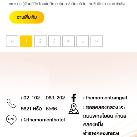
ระยะยาว รู้จักบริษัท ไทยซัมมิท ฮาร์เนส จำกัด บริษัท ไทยซัมมิท ฮาร์เนส จำกัด
อ่านเพิ่มเติม
<
1
2
3
4
5
>
: 02-102-
063-202-
: themomentrangsit
: ซอยคลองหลวง 25
8621 หรือ
6566
ถนนพหลโยธิน ตำบล
: @themomenthotel
คลองหนึ่ง
อำเภอคลองหลวง