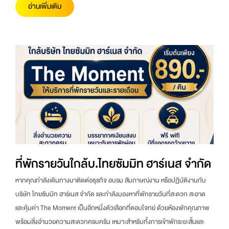
อ่านเพิ่มเติม
ที่พักรายวันใกล้บ.ไทยซัมมิท ฮาร์เนส จำกัด
หากคุณกำลังเดินทางมาติดต่อธุรกิจ อบรม สัมภาษณ์งาน หรือปฏิบัติงานกับ
บริษัท ไทยซัมมิท ฮาร์เนส จำกัด และกำลังมองหาที่พักรายวันที่สะดวก สะอาด
และคุ้มค่า The Moment เป็นอีกหนึ่งตัวเลือกที่ตอบโจทย์ ด้วยห้องพักคุณภาพ
พร้อมสิ่งอำนวยความสะดวกครบครัน เหมาะสำหรับทั้งการเข้าพักระยะสั้นและ