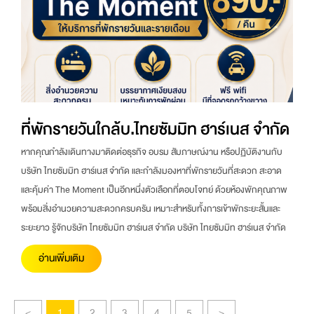
ที่พักรายวันใกล้บ.ไทยซัมมิท ฮาร์เนส จำกัด
หากคุณกำลังเดินทางมาติดต่อธุรกิจ อบรม สัมภาษณ์งาน หรือปฏิบัติงานกับ
บริษัท ไทยซัมมิท ฮาร์เนส จำกัด และกำลังมองหาที่พักรายวันที่สะดวก สะอาด
และคุ้มค่า The Moment เป็นอีกหนึ่งตัวเลือกที่ตอบโจทย์ ด้วยห้องพักคุณภาพ
พร้อมสิ่งอำนวยความสะดวกครบครัน เหมาะสำหรับทั้งการเข้าพักระยะสั้นและ
ระยะยาว รู้จักบริษัท ไทยซัมมิท ฮาร์เนส จำกัด บริษัท ไทยซัมมิท ฮาร์เนส จำกัด
อ่านเพิ่มเติม
<
1
2
3
4
5
>