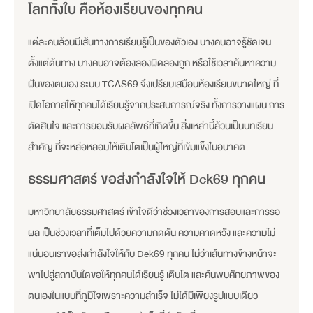
โลกทั้งใบ คือห้องเรียนของทุกคน
แต่ละคนล้วนมีเส้นทางการเรียนรู้เป็นของตัวเอง บางคนอาจรู้ชัดเจน
ตั้งแต่ต้นทาง บางคนอาจต้องลองผิดลองถูก หรือใช้เวลาค้นหาความ
ฝันของตนเอง ระบบ TCAS69 จึงเปรียบเสมือนห้องเรียนขนาดใหญ่ ที่
เปิดโอกาสให้ทุกคนได้เรียนรู้จากประสบการณ์จริง ทั้งการวางแผน การ
ตัดสินใจ และการยอมรับผลลัพธ์ที่เกิดขึ้น สิ่งเหล่านี้ล้วนเป็นบทเรียน
สำคัญ ที่จะหล่อหลอมให้เติบโตเป็นผู้ใหญ่ที่เข้มแข็งในอนาคต
ธรรมศาสตร์ ขอส่งกำลังใจให้ Dek69 ทุกคน
มหาวิทยาลัยธรรมศาสตร์ เข้าใจดีว่าช่วงเวลาของการสอบและการรอ
ผล เป็นช่วงเวลาที่เต็มไปด้วยความกดดัน ความคาดหวัง และความไม่
แน่นอนเราขอส่งกำลังใจให้กับ Dek69 ทุกคน ไม่ว่าเส้นทางข้างหน้าจะ
พาไปสู่สถาบันใดขอให้ทุกคนได้เรียนรู้ เติบโต และค้นพบศักยภาพของ
ตนเองในแบบที่ภูมิใจเพราะความสำเร็จ ไม่ได้มีเพียงรูปแบบเดียว