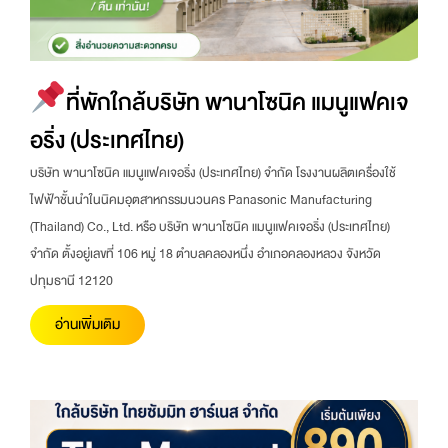
ที่พักใกล้บริษัท พานาโซนิค แมนูแฟคเจ
อริ่ง (ประเทศไทย)
บริษัท พานาโซนิค แมนูแฟคเจอริ่ง (ประเทศไทย) จำกัด โรงงานผลิตเครื่องใช้
ไฟฟ้าชั้นนำในนิคมอุตสาหกรรมนวนคร Panasonic Manufacturing
(Thailand) Co., Ltd. หรือ บริษัท พานาโซนิค แมนูแฟคเจอริ่ง (ประเทศไทย)
จำกัด ตั้งอยู่เลขที่ 106 หมู่ 18 ตำบลคลองหนึ่ง อำเภอคลองหลวง จังหวัด
ปทุมธานี 12120
อ่านเพิ่มเติม