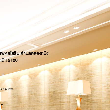
นพหลโยธิน ตำบลคลองหนึ่ง
านี 12120
 ม กรุงเทพ