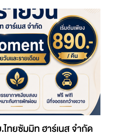
บ.ไทยซัมมิท ฮาร์เนส จำกัด