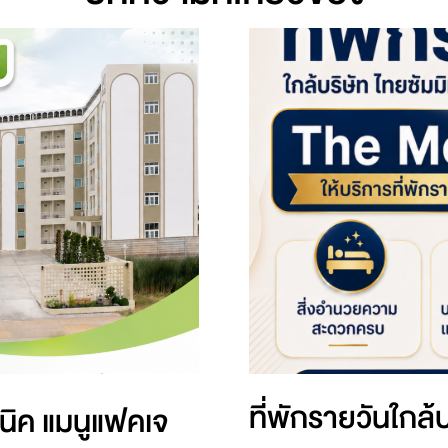
ที่พักรายวันใกล้
ซนิค แมนูแฟคเจ