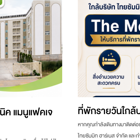
ที่พักรายวันใกล้
ซนิค แมนูแฟคเจ
หากคุณกำลังเดินทางมาติดต่อธุ
ไทยซัมมิท ฮาร์เนส จำกัด และก