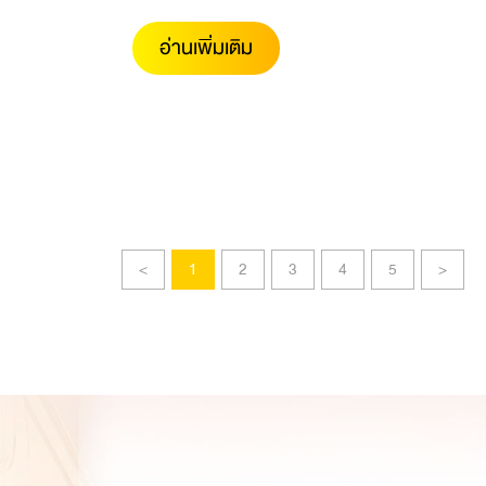
อ่านเพิ่มเติม
<
1
2
3
4
5
>