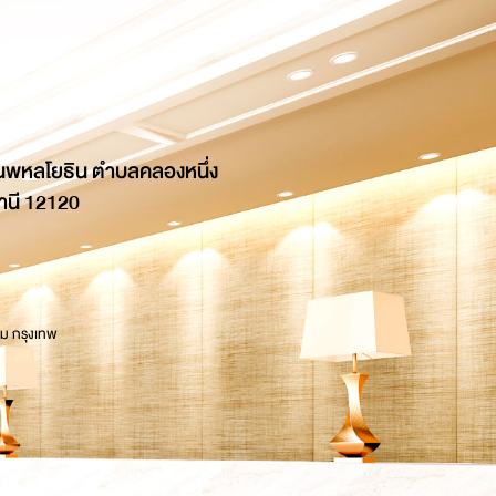
นพหลโยธิน ตำบลคลองหนึ่ง
านี 12120
 ม กรุงเทพ