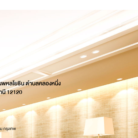
นพหลโยธิน ตำบลคลองหนึ่ง
านี 12120
 ม กรุงเทพ