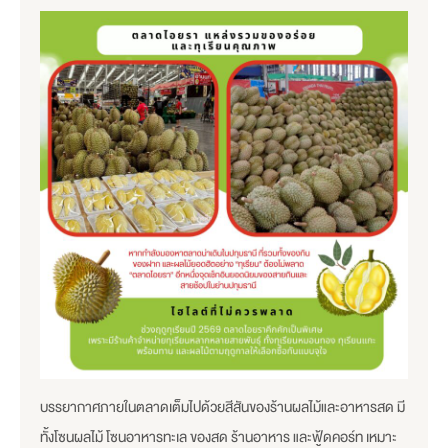
บรรยากาศภายในตลาดเต็มไปด้วยสีสันของร้านผลไม้และอาหารสด มี
ทั้งโซนผลไม้ โซนอาหารทะเล ของสด ร้านอาหาร และฟู้ดคอร์ท เหมาะ