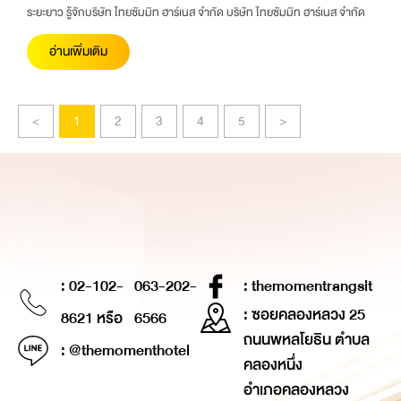
ระยะยาว รู้จักบริษัท ไทยซัมมิท ฮาร์เนส จำกัด บริษัท ไทยซัมมิท ฮาร์เนส จำกัด
อ่านเพิ่มเติม
<
1
2
3
4
5
>
: 02-102-
063-202-
: themomentrangsit
: ซอยคลองหลวง 25
8621 หรือ
6566
ถนนพหลโยธิน ตำบล
: @themomenthotel
คลองหนึ่ง
อำเภอคลองหลวง