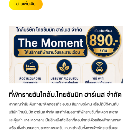
อ่านเพิ่มเติม
ที่พักรายวันใกล้บ.ไทยซัมมิท ฮาร์เนส จำกัด
หากคุณกำลังเดินทางมาติดต่อธุรกิจ อบรม สัมภาษณ์งาน หรือปฏิบัติงานกับ
บริษัท ไทยซัมมิท ฮาร์เนส จำกัด และกำลังมองหาที่พักรายวันที่สะดวก สะอาด
และคุ้มค่า The Moment เป็นอีกหนึ่งตัวเลือกที่ตอบโจทย์ ด้วยห้องพักคุณภาพ
พร้อมสิ่งอำนวยความสะดวกครบครัน เหมาะสำหรับทั้งการเข้าพักระยะสั้นและ