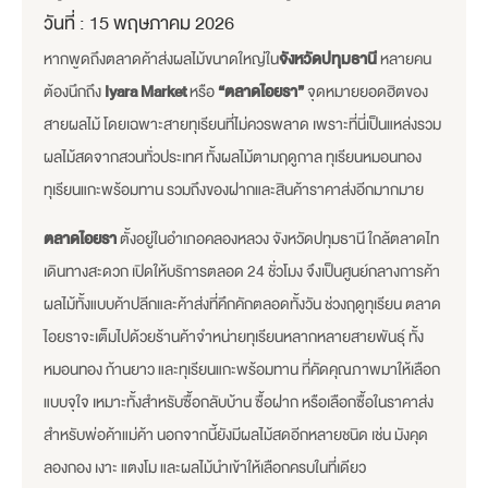
วันที่ :
15 พฤษภาคม 2026
หากพูดถึงตลาดค้าส่งผลไม้ขนาดใหญ่ใน
จังหวัดปทุมธานี
หลายคน
ต้องนึกถึง
Iyara Market
หรือ
“ตลาดไอยรา”
จุดหมายยอดฮิตของ
สายผลไม้ โดยเฉพาะสายทุเรียนที่ไม่ควรพลาด เพราะที่นี่เป็นแหล่งรวม
ผลไม้สดจากสวนทั่วประเทศ ทั้งผลไม้ตามฤดูกาล ทุเรียนหมอนทอง
ทุเรียนแกะพร้อมทาน รวมถึงของฝากและสินค้าราคาส่งอีกมากมาย
ตลาดไอยรา
ตั้งอยู่ในอำเภอคลองหลวง จังหวัดปทุมธานี ใกล้ตลาดไท
เดินทางสะดวก เปิดให้บริการตลอด 24 ชั่วโมง จึงเป็นศูนย์กลางการค้า
ผลไม้ทั้งแบบค้าปลีกและค้าส่งที่คึกคักตลอดทั้งวัน ช่วงฤดูทุเรียน ตลาด
ไอยราจะเต็มไปด้วยร้านค้าจำหน่ายทุเรียนหลากหลายสายพันธุ์ ทั้ง
หมอนทอง ก้านยาว และทุเรียนแกะพร้อมทาน ที่คัดคุณภาพมาให้เลือก
แบบจุใจ เหมาะทั้งสำหรับซื้อกลับบ้าน ซื้อฝาก หรือเลือกซื้อในราคาส่ง
สำหรับพ่อค้าแม่ค้า นอกจากนี้ยังมีผลไม้สดอีกหลายชนิด เช่น มังคุด
ลองกอง เงาะ แตงโม และผลไม้นำเข้าให้เลือกครบในที่เดียว