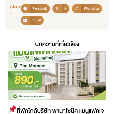
Share
Facebook
X
WhatsApp
:
Email
บทความที่เกี่ยวข้อง
ที่พักใกล้บริษัท พานาโซนิค แมนูแฟคเจ