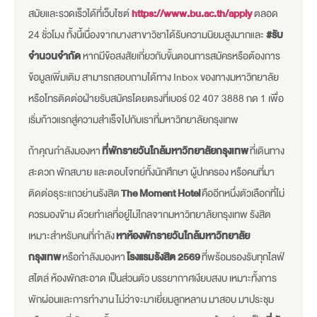
สมัยและรวดเร็วได้ที่เว็บไซต์
https://www.bu.ac.th/apply
ตลอด
24 ชั่วโมง ทั้งนี้เนื่องจากบางสาขาวิชาได้รับความนิยมสูงมากและ
#รับ
จำนวนจำกัด
หากมีข้อสงสัยเกี่ยวกับขั้นตอนการสมัครหรือต้องการ
ข้อมูลเพิ่มเติม สามารถสอบถามได้ทาง Inbox ของทางมหาวิทยาลัย
หรือโทรติดต่อฝ่ายรับสมัครโดยตรงที่เบอร์ 02 407 3888 กด 1 เพื่อ
เริ่มก้าวแรกสู่ความสำเร็จไปกับเราที่มหาวิทยาลัยกรุงเทพ
ถ้าคุณกำลังมองหา
ที่พักรายวันใกล้มหาวิทยาลัยกรุงเทพ
ที่เดินทาง
สะดวก พักสบาย และตอบโจทย์ทั้งนักศึกษา ผู้ปกครอง หรือคนที่มา
ติดต่อธุระแถวย่านรังสิต
The Moment Hotel
คืออีกหนึ่งตัวเลือกที่ไม่
ควรมองข้าม ด้วยทำเลที่อยู่ไม่ไกลจากมหาวิทยาลัยกรุงเทพ รังสิต
เหมาะสำหรับคนที่กำลัง
หาห้องพักรายวันใกล้มหาวิทยาลัย
กรุงเทพ
หรือกำลังมองหา
โรงแรมรังสิต 2569
ที่พร้อมรองรับทุกไลฟ์
สไตล์ ห้องพักสะอาด เป็นส่วนตัว บรรยากาศเงียบสงบ เหมาะทั้งการ
พักผ่อนและการทำงาน ไม่ว่าจะมาเยี่ยมลูกหลาน มาสอบ มาประชุม