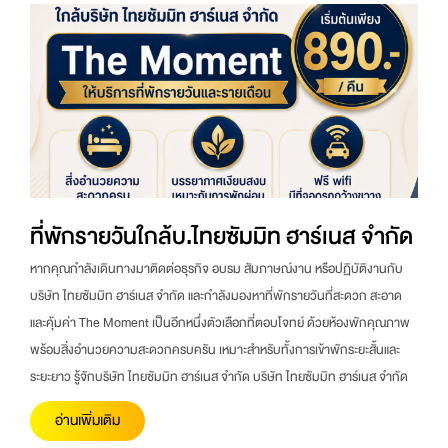
ที่พักรายวันใกล้บ.ไทยซัมมิท ฮาร์เนส จำกัด
หากคุณกำลังเดินทางมาติดต่อธุรกิจ อบรม สัมภาษณ์งาน หรือปฏิบัติงานกับ
บริษัท ไทยซัมมิท ฮาร์เนส จำกัด และกำลังมองหาที่พักรายวันที่สะดวก สะอาด
และคุ้มค่า The Moment เป็นอีกหนึ่งตัวเลือกที่ตอบโจทย์ ด้วยห้องพักคุณภาพ
พร้อมสิ่งอำนวยความสะดวกครบครัน เหมาะสำหรับทั้งการเข้าพักระยะสั้นและ
ระยะยาว รู้จักบริษัท ไทยซัมมิท ฮาร์เนส จำกัด บริษัท ไทยซัมมิท ฮาร์เนส จำกัด
อ่านเพิ่มเติม